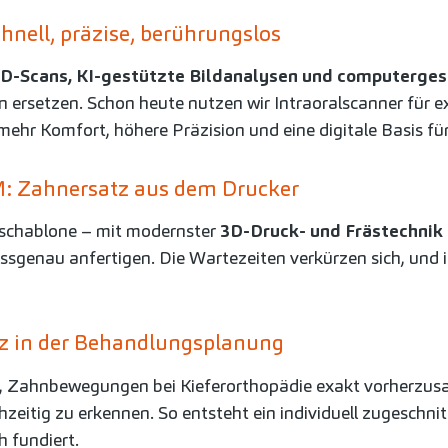
chnell, präzise, berührungslos
3D-Scans, KI-gestützte Bildanalysen und computerge
n ersetzen. Schon heute nutzen wir Intraoralscanner für 
mehr Komfort, höhere Präzision und eine digitale Basis f
M: Zahnersatz aus dem Drucker
rschablone – mit modernster
3D-Druck- und Frästechnik
sgenau anfertigen. Die Wartezeiten verkürzen sich, und in
enz in der Behandlungsplanung
en, Zahnbewegungen bei Kieferorthopädie exakt vorherzu
ühzeitig zu erkennen. So entsteht ein individuell zugeschn
h fundiert.