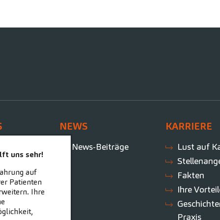
S
NEWS
KARRIERE
te
News-Beiträge
Lust auf Ka
ft uns sehr!
Stellenang
fahrung auf
Fakten
er Patienten
Ihre Vortei
weitern. Ihre
ne
Geschichte
glichkeit,
Praxis