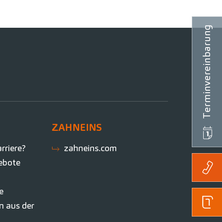
Terminvereinbarung
ZAHNEINS
rriere?
zahneins.com
ebote
le
n aus der