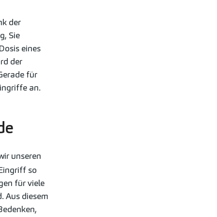
k der
g, Sie
Dosis eines
rd der
Gerade für
ngriffe an.
de
ir unseren
ingriff so
en für viele
d. Aus diesem
 Bedenken,