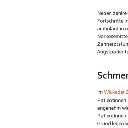
Neben zahlre
Fortschritte 
ambulant in u
Narkosemittel
Zahnarztstuhl
Angstpatiente
Schmer
Im
Wickeder 
Patientinnen 
angenehm wie 
Patientinnen 
Grund legen w