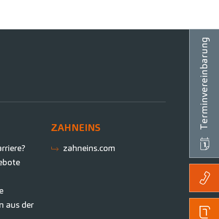
Terminvereinbarung
ZAHNEINS
rriere?
zahneins.com
ebote
le
n aus der