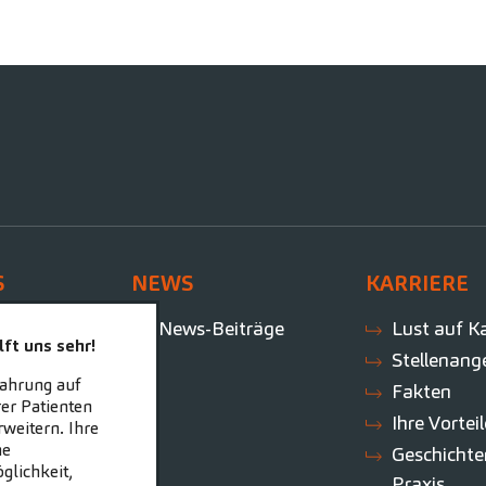
S
NEWS
KARRIERE
te
News-Beiträge
Lust auf Ka
ft uns sehr!
Stellenang
fahrung auf
Fakten
er Patienten
Ihre Vortei
weitern. Ihre
ne
Geschichte
glichkeit,
Praxis