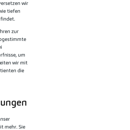
versetzen wir
ie tiefen
findet.
ahren zur
abgestimmte
i
rfnisse, um
eiten wir mit
ienten die
lungen
unser
it mehr. Sie