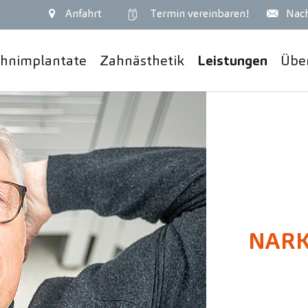
Anfahrt
Termin
vereinbaren!
Nach
hnimplantate
Zahnästhetik
Leistungen
Übe
NAR